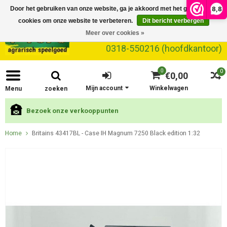
8,8
Door het gebruiken van onze website, ga je akkoord met het gebruik van
cookies om onze website te verbeteren.
Dit bericht verbergen
Meer over cookies »
0318-550216 (hoofdkantoor)
0
0
€0,00
Mijn account
Winkelwagen
Menu
zoeken
Bezoek onze verkooppunten
Home
Britains 43417BL - Case IH Magnum 7250 Black edition 1:32