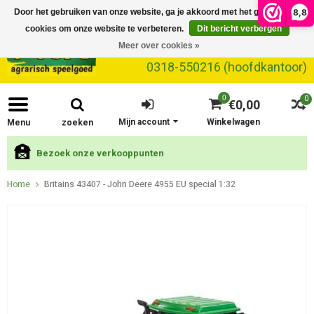
8,8
Door het gebruiken van onze website, ga je akkoord met het gebruik van
cookies om onze website te verbeteren.
Dit bericht verbergen
Meer over cookies »
0318-550216 (hoofdkantoor)
0
0
€0,00
Mijn account
Winkelwagen
Menu
zoeken
Bezoek onze verkooppunten
Home
Britains 43407 - John Deere 4955 EU special 1:32