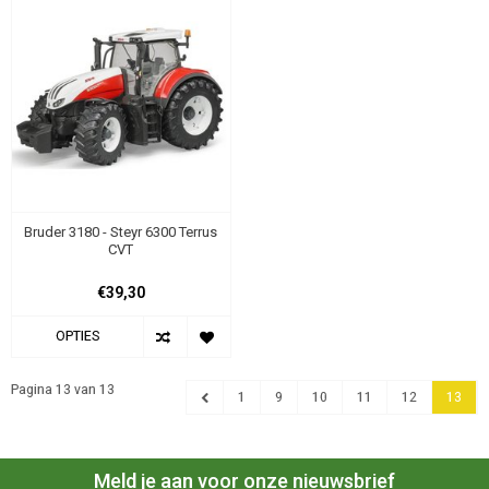
Bruder 3180 - Steyr 6300 Terrus
CVT
€39,30
OPTIES
Pagina 13 van 13
1
9
10
11
12
13
Meld je aan voor onze nieuwsbrief