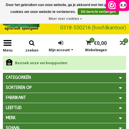
8,8
Door het gebruiken van onze website, ga je akkoord met het gebruik van
cookies om onze website te verbeteren.
Dit bericht verbergen
Meer over cookies »
0318-550216 (hoofdkantoor)
0
0
€0,00
Mijn account
Winkelwagen
Menu
zoeken
Bezoek onze verkooppunten
CATEGORIEËN
SORTEREN OP
FABRIKANT
LEEFTIJD
MERK
SCHAAL