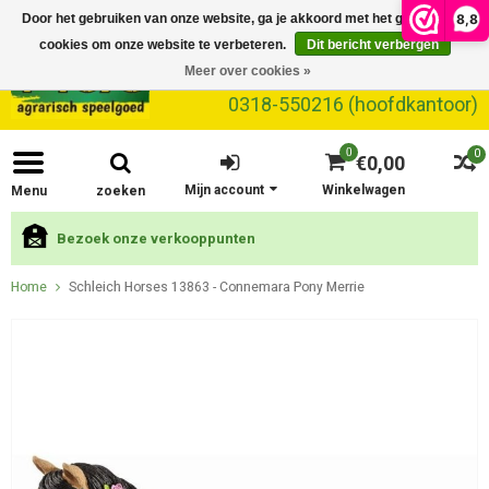
8,8
Door het gebruiken van onze website, ga je akkoord met het gebruik van
cookies om onze website te verbeteren.
Dit bericht verbergen
Meer over cookies »
0318-550216 (hoofdkantoor)
0
0
€0,00
Mijn account
Winkelwagen
Menu
zoeken
Bezoek onze verkooppunten
Home
Schleich Horses 13863 - Connemara Pony Merrie