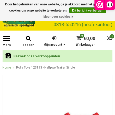
8,8
Door het gebruiken van onze website, ga je akkoord met het gebruik van
cookies om onze website te verbeteren.
Dit bericht verbergen
Meer over cookies »
0318-550216 (hoofdkantoor)
0
0
€0,00
Mijn account
Winkelwagen
Menu
zoeken
Bezoek onze verkooppunten
Home
Rolly Toys 123193 - Halfpipe Trailer Single