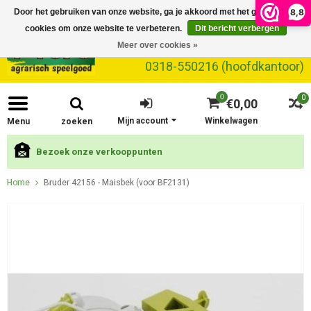
8,8
Door het gebruiken van onze website, ga je akkoord met het gebruik van
cookies om onze website te verbeteren.
Dit bericht verbergen
Meer over cookies »
0318-550216 (hoofdkantoor)
0
0
€0,00
Mijn account
Winkelwagen
Menu
zoeken
Bezoek onze verkooppunten
Home
Bruder 42156 - Maisbek (voor BF2131)