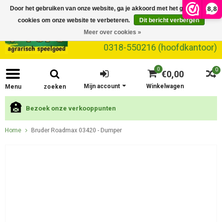
8,8
Door het gebruiken van onze website, ga je akkoord met het gebruik van
cookies om onze website te verbeteren.
Dit bericht verbergen
Meer over cookies »
0318-550216 (hoofdkantoor)
0
0
€0,00
Mijn account
Winkelwagen
Menu
zoeken
Bezoek onze verkooppunten
Home
Bruder Roadmax 03420 - Dumper